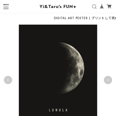
Yi&Taru's FUN+
DIGITAL ART POSTER | プリント